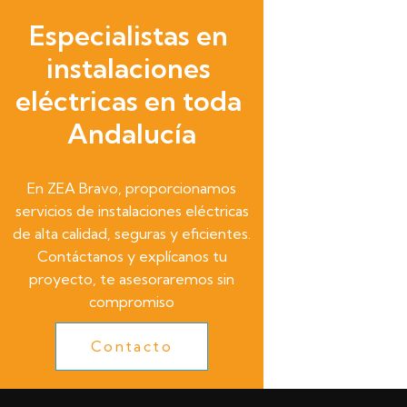
Especialistas en 
instalaciones 
eléctricas en toda 
Andalucía
En ZEA Bravo, proporcionamos
servicios de instalaciones eléctricas
de alta calidad, seguras y eficientes.
Contáctanos y explícanos tu
proyecto, te asesoraremos sin
compromiso
Contacto