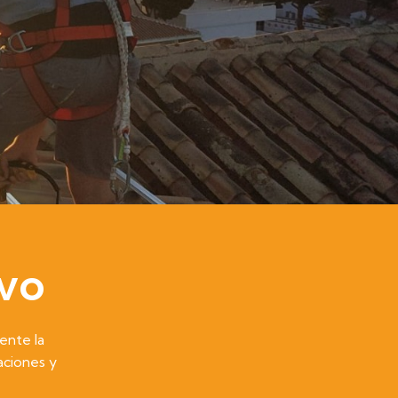
avo
ente la
aciones y