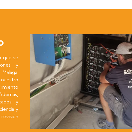
o
o que se
iones y
 Málaga.
, nuestro
plimiento
 Además,
cados y
ciencia y
revisión