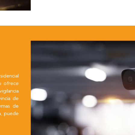
idencial
o ofrece
gilancia
incia de
temas de
a, puede