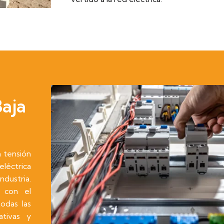
Baja
a tensión
eléctrica
ndustria.
n con el
odas las
ativas y