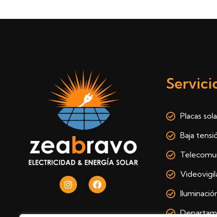
Servici
Placas sol
Baja tensi
Telecomun
Videovigil
Iluminació
Departam